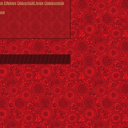
ek
Effektek
Gitárerősítő fejek
Gitárkombók
sek