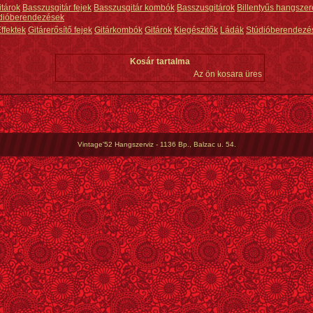
itárok
Basszusgitár fejek
Basszusgitár kombók
Basszusgitárok
Billentyűs hangszer
dióberendezések
ffektek
Gitárerősítő fejek
Gitárkombók
Gitárok
Kiegészítők
Ládák
Stúdióberendezé
Kosár tartalma
Az ön kosara üres
Vintage'52 Hangszerviz - 1136 Bp., Balzac u. 54.