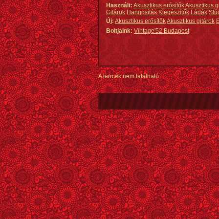
Használt:
Akusztikus erősítők
Akusztikus g
Gitárok
Hangosítás
Kiegészítők
Ládák
Stú
Új:
Akusztikus erősítők
Akusztikus gitárok
E
Boltjaink:
Vintage'52 Budapest
A termék nem található