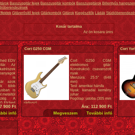
itárok
Basszusgitár fejek
Basszusgitár kombók
Basszusgitárok
Billentyűs hangszer
dióberendezések
ffektek
Gitárerősítő fejek
Gitárkombók
Gitárok
Kiegészítők
Ládák
Stúdióberendezé
Kosár tartalma
Az ön kosara üres
Cort G250 CGM
Cort Yo
ched EDV
Cort G250 CGM
itár. Az
elektromos gitár.
lkatrészek
Konstrukció: csavarozott
anyagok
nyak
ból is
Menzúra: 25.5" (648
itár azok
mm)
ik több
Test: amerikai hársfa
lusban is
Nyak: kanadai kemény
t metaltól
juhar
kig. A
Fogólap: jatoba (305 mm
00 Etched
rádiusz)
7 900 Ft
Ára: 112 900 Ft
gyományos
Bundok: 22
 körében
Berakás: pontok
 Fishman
Hangszedő: Bluebucker Pro Pickups
Elektronika: hangerő, hangszín, 5-állású kapcsoló
Hardver szín: króm
Híd: 2-pontos tremolo
Kulcs: Die-cast