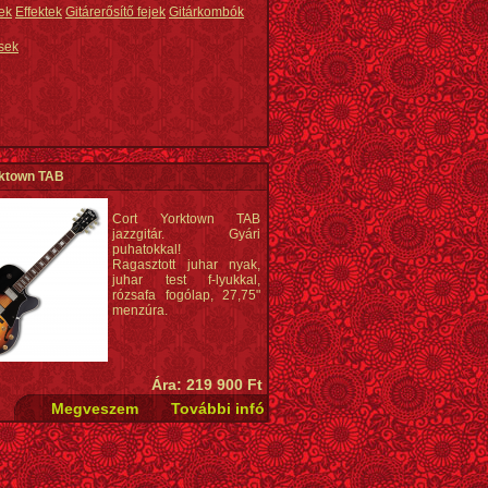
ek
Effektek
Gitárerősítő fejek
Gitárkombók
sek
rktown TAB
Cort Yorktown TAB
jazzgitár. Gyári
puhatokkal!
Ragasztott juhar nyak,
juhar test f-lyukkal,
rózsafa fogólap, 27,75"
menzúra.
Ára: 219 900 Ft