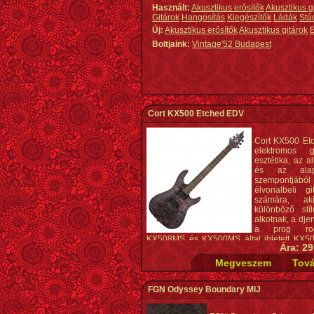
Használt:
Akusztikus erősítők
Akusztikus g
Gitárok
Hangosítás
Kiegészítők
Ládák
Stú
Új:
Akusztikus erősítők
Akusztikus gitárok
E
Boltjaink:
Vintage'52 Budapest
Cort KX500 Etched EDV
Cort KX500 Et
elektromos g
esztétika, az a
és az alap
szempontjá
élvonalbeli g
számára, ak
különböző stí
alkotnak, a djen
a prog roc
KX508MS és KX500MS által ihletett KX5
Ára: 29
Black a KX széria új szárnyashajója, ha
hathúros kivitelben, a gitárosok
sokoldalúságuk miatt egyre népszerűbb
Fluence Modern Humbuckerekkel szerelve.
FGN Odyssey Boundary MIJ
Konstrukció: csavarozott nyak
Menzúra: 25,5" (648 mm)