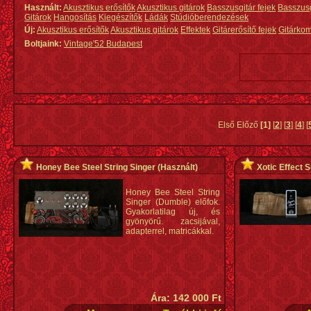
Használt:
Akusztikus erősítők
Akusztikus gitárok
Basszusgitár fejek
Basszus
Gitárok
Hangosítás
Kiegészítők
Ládák
Stúdióberendezések
Új:
Akusztikus erősítők
Akusztikus gitárok
Effektek
Gitárerősítő fejek
Gitárko
Boltjaink:
Vintage'52 Budapest
Első Előző
[1]
[
2
] [
3
] [
4
] [
Honey Bee Steel String Singer
(Használt)
Xotic Effect 
Honey Bee Steel String
Singer (Dumble) előfok.
Gyakorlatilag új, és
gyönyörű. zacsijával,
adapterrel, matricákkal.
Ára: 142 000 Ft