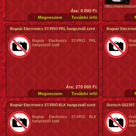
https://www.espgu
Ára: 4 000 Ft
deluxe-87
Bognár Electronics ST-PRO PRL hangszedő szett
Bognár Electron
Bognár Electronics ST-PRO PRL
Bog
hangszedő szett
hang
Ára: 270 000 Ft
Bognár Electronics ST-PRO BLK hangszedő szett
Gretsch G5230T N
Bognár Electronics ST-PRO BLK
Gre
hangszedő szett
Big
márc