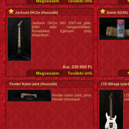
Jackson DK2m
(Használt)
Gotoh SG381 
Jackson DK2m MIJ 2007-es gitár.
EMG aktív hangszedőkkel.
Puhatokkal. Egészen szép
állapotban.
Ára: 230 000 Ft
Fender Nylon pánt
(Használt)
LTD Mirage type
Fender nylon pánt, piros
LT
Fender hímzéssel.
szí