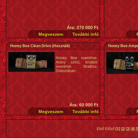
Ára: 270 000 Ft
Honey Bee Clean Drive
(Használt)
Honey Bee Amps 
Honey Bee overdrive.
Arany színű, brutális
overdrive Strathoz.
Dobozában.
Ára: 60 000 Ft
Első Előző
[1]
[
2
] [
3
] [
4
] [