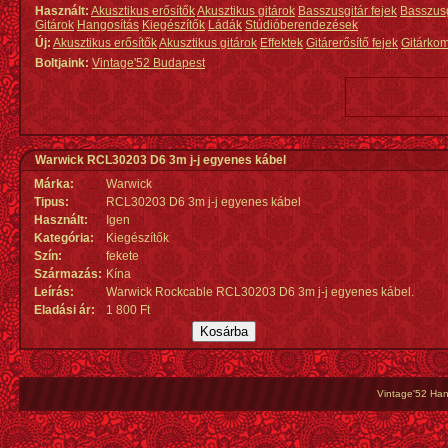
Használt:
Akusztikus erősítők
Akusztikus gitárok
Basszusgitár fejek
Basszus
Gitárok
Hangosítás
Kiegészítők
Ládák
Stúdióberendezések
Új:
Akusztikus erősítők
Akusztikus gitárok
Effektek
Gitárerősítő fejek
Gitárko
Boltjaink:
Vintage'52 Budapest
Warwick RCL30203 D6 3m j-j egyenes kábel
Márka:
Warwick
Tipus:
RCL30203 D6 3m j-j egyenes kábel
Használt:
Igen
Kategória:
Kiegészítők
Szín:
fekete
Származás
:
Kína
Leírás:
Warwick Rockcable RCL30203 D6 3m j-j egyenes kábel.
Eladási ár:
1 800 Ft
Vintage'52 Hang