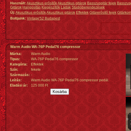
Használt:
Akusztikus erősítők
Akusztikus gitárok
Basszusgitár fejek
Basszus
Gitárok
Hangosítás
Kiegészítők
Ládák
Stúdióberendezések
Új:
Akusztikus erősítők
Akusztikus gitárok
Effektek
Gitárerősítő fejek
Gitárko
Boltjaink:
Vintage'52 Budapest
Warm Audio WA-76P Pedal76 compressor
Márka:
Warm Audio
Tipus:
WA-76P Pedal76 compressor
Kategória:
Effektek
Szín:
fekete
Származás
:
-
Leírás:
Warm Audio WA-76P Pedal76 compressor pedál.
Eladási ár:
125 000 Ft