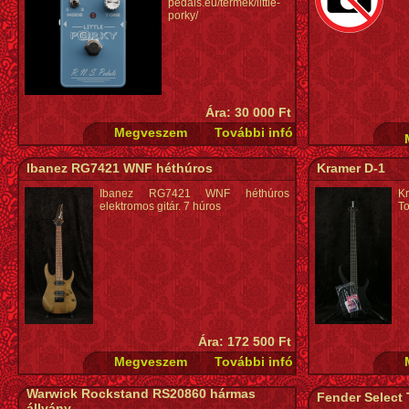
pedals.eu/termek/little-
porky/
Ára: 30 000 Ft
Ibanez RG7421 WNF héthúros
Kramer D-1
Ibanez RG7421 WNF héthúros
K
elektromos gitár. 7 húros
To
Ára: 172 500 Ft
Warwick Rockstand RS20860 hármas
Fender Select 
állvány