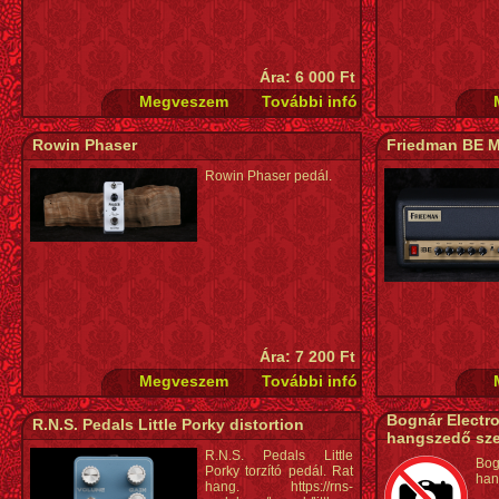
Ára: 6 000 Ft
Rowin Phaser
Friedman BE M
Rowin Phaser pedál.
Ára: 7 200 Ft
Bognár Electr
R.N.S. Pedals Little Porky distortion
hangszedő sze
R.N.S. Pedals Little
Bo
Porky torzító pedál. Rat
han
hang. https://rns-