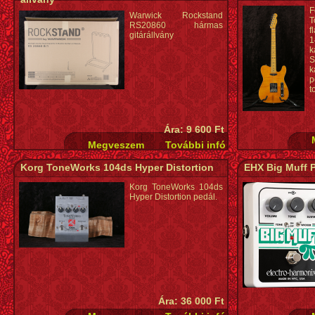
F
Warwick Rockstand
T
RS20860 hármas
f
gitárállvány
1
k
S
k
p
t
Ára: 9 600 Ft
Korg ToneWorks 104ds Hyper Distortion
EHX Big Muff 
Korg ToneWorks 104ds
Hyper Distortion pedál.
Ára: 36 000 Ft