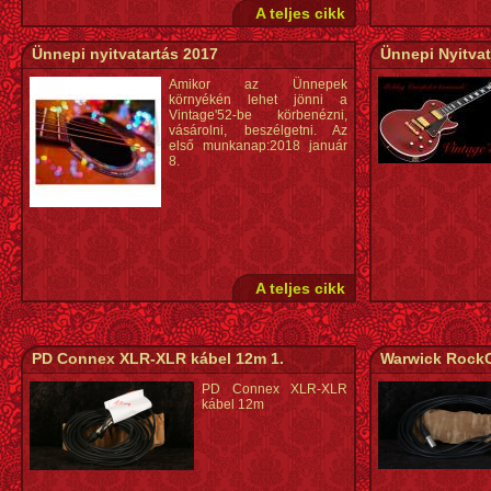
A teljes cikk
Ünnepi nyitvatartás 2017
Ünnepi Nyitvat
Amikor az Ünnepek
környékén lehet jönni a
Vintage'52-be körbenézni,
vásárolni, beszélgetni. Az
első munkanap:2018 január
8.
A teljes cikk
PD Connex XLR-XLR kábel 12m 1.
Warwick RockC
PD Connex XLR-XLR
kábel 12m