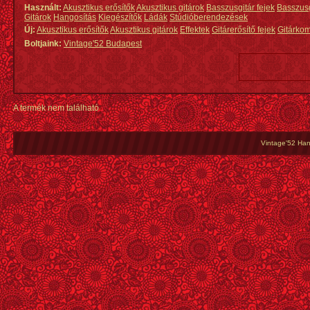
Használt:
Akusztikus erősítők
Akusztikus gitárok
Basszusgitár fejek
Basszus
Gitárok
Hangosítás
Kiegészítők
Ládák
Stúdióberendezések
Új:
Akusztikus erősítők
Akusztikus gitárok
Effektek
Gitárerősítő fejek
Gitárko
Boltjaink:
Vintage'52 Budapest
A termék nem található
Vintage'52 Hang