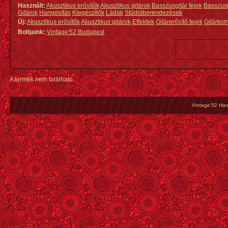
Használt:
Akusztikus erősítők
Akusztikus gitárok
Basszusgitár fejek
Basszus
Gitárok
Hangosítás
Kiegészítők
Ládák
Stúdióberendezések
Új:
Akusztikus erősítők
Akusztikus gitárok
Effektek
Gitárerősítő fejek
Gitárko
Boltjaink:
Vintage'52 Budapest
A termék nem található
Vintage'52 Hang