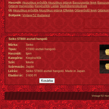
Használt:
Akusztikus erősítők
Akusztikus gitárok
Basszusgitár fejek
Basszus
Gitárok
Hangosítás
Kiegészítők
Ládák
Stúdióberendezések
Új:
Akusztikus erősítők
Akusztikus gitárok
Effektek
Gitárerősítő fejek
Gitárko
Boltjaink:
Vintage'52 Budapest
Seiko ST800 asztali hangoló
Márka:
Seiko
Tipus:
ST800 asztali hangoló
Használt:
Igen
Kategória:
Kiegészítők
Szín:
fekete
Származás
:
Japán
Leírás:
Seiko ST800 asztali hangoló. Made in Japan.
Eladási ár:
3 600 Ft
Vintage'52 Hang