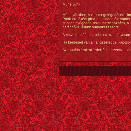
Műhelyünk
Műhelyünkben, sokak megelégedésére, immá
Profilunk főként gitár, de mindenféle vonós
Minden nyűgöddel fordulhatsz hozzánk, a l
határidővel állunk rendelkezésedre.
A kész munkáért, ha teheted, személyesen
Ha kérdésed van a hangszereddel kapcsola
Az aktuális árakról érdeklődj a szervizünkb