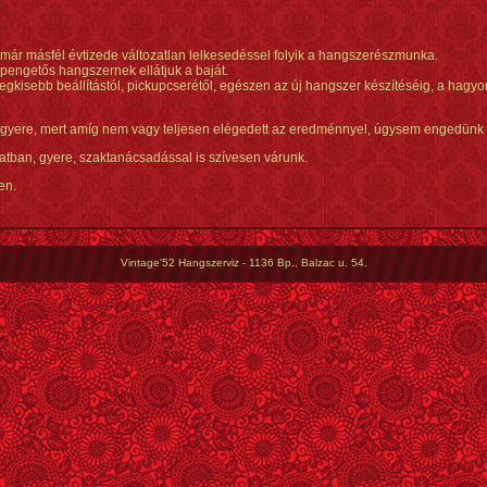
r másfél évtizede változatlan lelkesedéssel folyik a hangszerészmunka.
-pengetős hangszernek ellátjuk a baját.
egkisebb beállítástól, pickupcserétől, egészen az új hangszer készítéséig, a hag
 gyere, mert amíg nem vagy teljesen elégedett az eredménnyel, úgysem engedünk 
tban, gyere, szaktanácsadással is szívesen várunk.
en.
Vintage'52 Hangszerviz - 1136 Bp., Balzac u. 54.